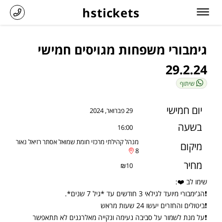
hstickets
גימבורי משפחות מגויסים חמישי
29.2.24
שיתוף
יום חמישי
29 פברואר, 2024
בשעה
16:00
מנהל קהילתי מרכזי חומת שמואל אסתר רזיאל נאור
מיקום
8
מחיר
₪10
שימו לב ❤️:
❗הג'ימבורי מיועד לגילאי 3 חודשים עד *גיל 7 שנים*.
❗ביטולים והחזרים יעשו 24 שעות מראש
❗על מנת לשמור על סביבה נעימה ונקייה מאלרגנים לא תתאפשר