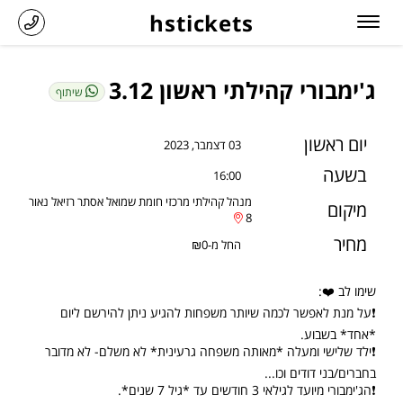
hstickets
ג'ימבורי קהילתי ראשון 3.12
שיתוף
יום ראשון
03 דצמבר, 2023
בשעה
16:00
מנהל קהילתי מרכזי חומת שמואל אסתר רזיאל נאור
מיקום
8
מחיר
החל מ-₪0
שימו לב ❤️:
❗על מנת לאפשר לכמה שיותר משפחות להגיע ניתן להירשם ליום
*אחד* בשבוע.
❗ילד שלישי ומעלה *מאותה משפחה גרעינית* לא משלם- לא מדובר
בחברים/בני דודים וכו...
❗הג'ימבורי מיועד לגילאי 3 חודשים עד *גיל 7 שנים*.