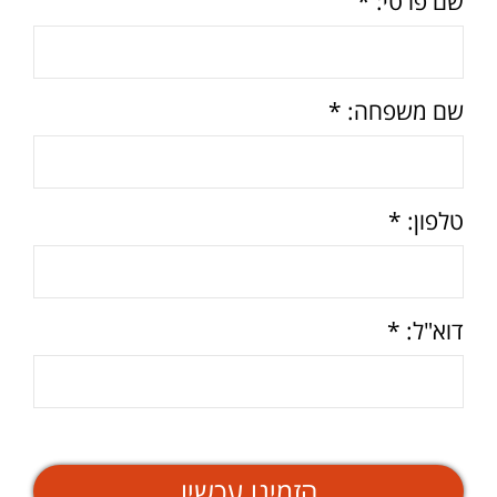
שם פרטי: *
שם משפחה: *
טלפון: *
דוא"ל: *
הזמינו עכשיו