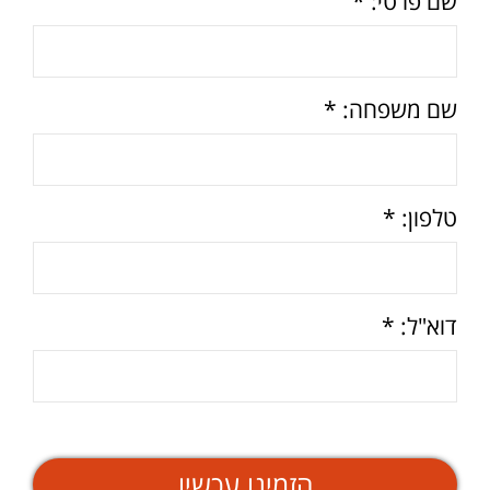
שם פרטי: *
שם משפחה: *
טלפון: *
דוא"ל: *
הזמינו עכשיו