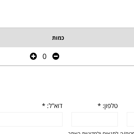
כמות
טלפון: *
דוא"ל: *
כימ/ה לתנאים ולמדיניות האתר.