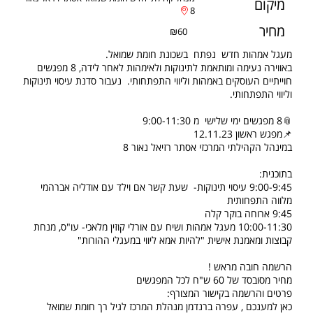
מיקום
8
מחיר
₪60
מעגל אמהות חדש נפתח בשכונת חומת שמואל.
באווירה נעימה ומותאמת לתינוקות ולאימהות לאחר לידה, 8 מפגשים
חוייתיים העוסקים באמהות וליווי התפתחותי. נעבור סדנת עיסוי תינוקות
וליווי התפתחותי.
📎8 מפגשים ימי שלישי מ 9:00-11:30
📌מפגש ראשון 12.11.23
במינהל הקהילתי המרכזי אסתר רזיאל נאור 8
בתוכנית:
9:00-9:45 עיסוי תינוקות- שעת קשר אם וילד עם אודליה אברהמי
מלווה התפחותית
9:45 ארוחה בוקר קלה
10:00-11:30 מעגל אמהות ושיח עם אורלי קוזין מלאכי- עו"ס, מנחת
קבוצות ומאמנת אישית "להיות אמא ליווי במעגלי ההורות"
הרשמה חובה מראש !
מחיר מסובסד של 60 ש"ח לכל המפגשים
פרטים והרשמה בקישור המצורף:
כאן למענכם , עפרה ברנדמן מנהלת המרכז לגיל רך חומת שמואל