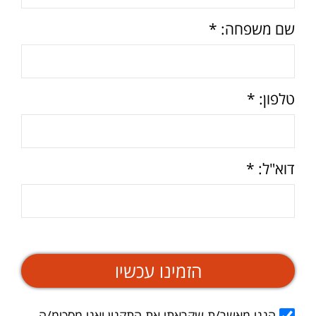
שם משפחה: *
טלפון: *
דוא"ל: *
הזמינו עכשיו
הנני מאשר/ת שקראתי את
התקנון
ואני מסכימ/ה