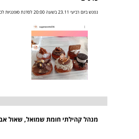
נפגש ביום רביעי 23.11 בשעה 20:00 לסדנת סופגניות לכבוד חג החנוכה. לפרטים: נגה 0546-236-348
מנהל קהילתי חומת שמואל, שאול אביג