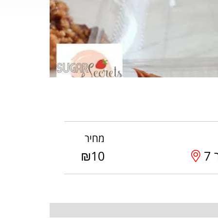
מחיר
7
₪10